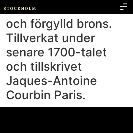
Table de milieu i stål
STOCKHOLM
och förgylld brons.
Tillverkat under
senare 1700-talet
och tillskrivet
Jaques-Antoine
Courbin Paris.