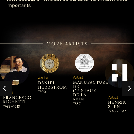
importants.
MORE ARTISTS
Artist
Artist
MANUFACTURE
DANIEL
DE
HERRSTRÖM
CRISTAUX
1700 –
Artist
DE LA
Artist
FRANCESCO
REINE
RIGHETTI
HENRIK
1787 –
STEN
1749 –
1819
1730 –
1797