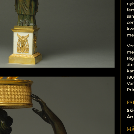
nyk
fem
sam
cen
kva
me
Ven
med
Rig
åt
kan
180
Ven
Prin
FA
Ski
År:
M