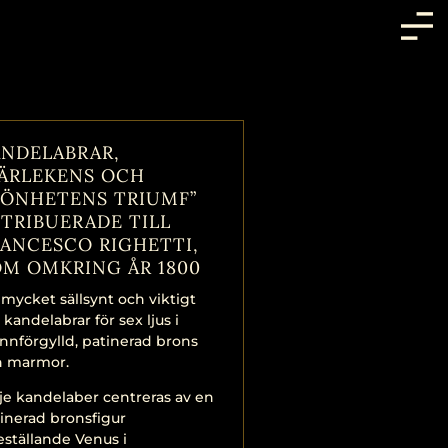
NDELABRAR,
KÄRLEKENS OCH
KÖNHETENS TRIUMF”
TRIBUERADE TILL
ANCESCO RIGHETTI,
M OMKRING ÅR 1800
 mycket sällsynt och viktigt
 kandelabrar för sex ljus i
nnförgylld, patinerad brons
h marmor.
je kandelaber centreras av en
inerad bronsfigur
eställande Venus i