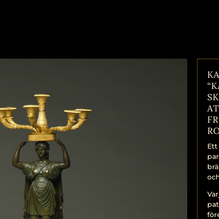
KA
“
S
AT
FR
RO
Ett
par
brä
oc
Var
pat
för