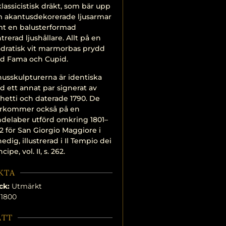
lassicistisk dräkt, som bär upp
 akantusdekorerade ljusarmar
t en balusterformad
trerad ljushållare. Allt på en
dratisk vit marmorbas prydd
d Fama och Cupid.
usskulpturerna är identiska
 ett annat par signerat av
hetti och daterade 1790. De
erkommer också på en
delaber utförd omkring 1801–
2 för San Giorgio Maggiore i
edig, illustrerad i Il Tempio dei
cipe, vol. II, s. 262.
KTA
ck:
Utmärkt
1800
ÅTT